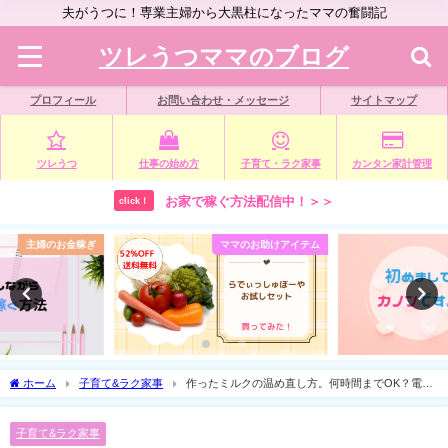
夫がうつに！専業主婦から大黒柱になったママの奮闘記
ツレうつママのブログ
プロフィール
お問い合わせ・メッセージ
サイトマップ
ツレうつ
仕事の始め方
子育て・ラク家事
カンタン家計管理
お家で稼ぐ方法配信中！＞＞
click！
ママのお助けアイテム
ツレうつ
ホーム
子育て&ラク家事
作ったミルクの温め直し方。何時間までOK？電子
レンジは使っていい？
子育て&ラク家事