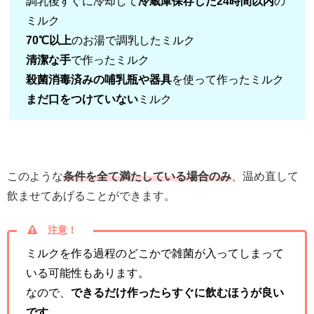
調乳後すぐに冷却して
冷蔵庫保存した24時間以内
の
ミルク
70℃以上
のお湯で調乳したミルク
清潔な手
で作ったミルク
殺菌消毒済みの哺乳瓶や器具
を使って作ったミルク
まだ口をつけていない
ミルク
このような
条件を全て満たしている場合のみ
、温め直して
飲ませてあげることができます。
注意！
ミルクを作る過程のどこかで雑菌が入ってしまって
いる可能性もあります。
なので、
できるだけ作ったらすぐに飲むほうが良い
です
。