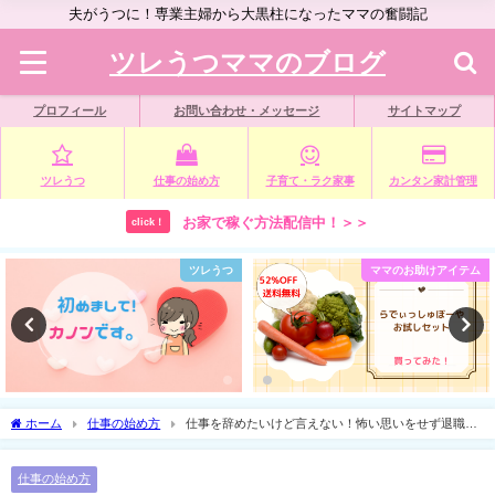
夫がうつに！専業主婦から大黒柱になったママの奮闘記
ツレうつママのブログ
プロフィール
お問い合わせ・メッセージ
サイトマップ
ツレうつ
仕事の始め方
子育て・ラク家事
カンタン家計管理
お家で稼ぐ方法配信中！＞＞
click！
ツレうつ
ママのお助けアイテム
ホーム
仕事の始め方
仕事を辞めたいけど言えない！怖い思いをせず退職す
るたった１つの方法
仕事の始め方