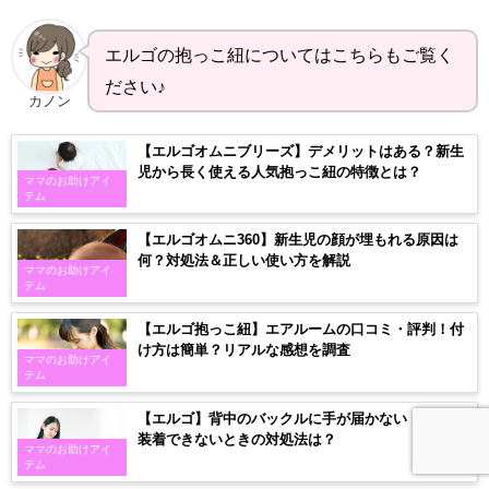
エルゴの抱っこ紐についてはこちらもご覧く
ださい♪
カノン
【エルゴオムニブリーズ】デメリットはある？新生
児から長く使える人気抱っこ紐の特徴とは？
ママのお助けアイ
テム
【エルゴオムニ360】新生児の顔が埋もれる原因は
何？対処法＆正しい使い方を解説
ママのお助けアイ
テム
【エルゴ抱っこ紐】エアルームの口コミ・評判！付
け方は簡単？リアルな感想を調査
ママのお助けアイ
テム
【エルゴ】背中のバックルに手が届かない！一人で
装着できないときの対処法は？
ママのお助けアイ
テム