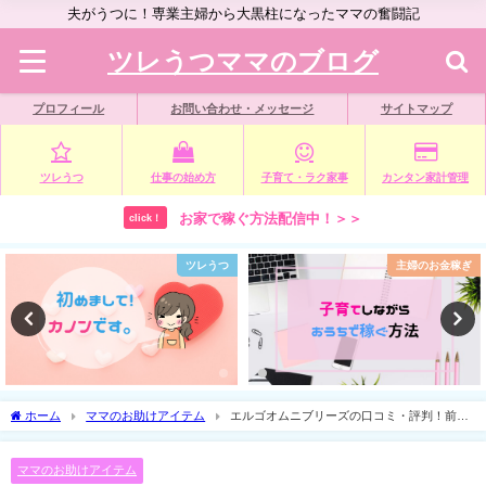
夫がうつに！専業主婦から大黒柱になったママの奮闘記
ツレうつママのブログ
プロフィール
お問い合わせ・メッセージ
サイトマップ
ツレうつ
仕事の始め方
子育て・ラク家事
カンタン家計管理
お家で稼ぐ方法配信中！＞＞
click！
つ
主婦のお金稼ぎ
ママのお助けアイテ
ホーム
ママのお助けアイテム
エルゴオムニブリーズの口コミ・評判！前向
き抱っこ・おんぶもできる優秀アイテム
ママのお助けアイテム