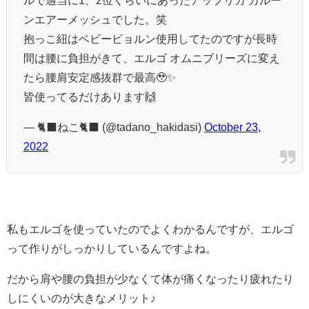
ルで適当に1、2位くらいにあったアップリカ カルー
ンエアーメッシュでした。笑
抱っこ紐はベビービョルン使用してたのですが長時
間は腰に負担がきて、エルゴ オムニブリーズに変え
たら腰肩安定感抜群で最高🥹✨
皆使ってるだけあります🙌
— 🐈‍⬛ねこ🐈‍⬛ (@tadano_hakidasi)
October 23,
2022
私もエルゴを使っていたのでよくわかるんですが、エルゴ
って作りがしっかりしているんですよね。
だから肩や腰の負担が少なくて体が痛くなったり疲れたり
しにくいのが大きなメリット♪