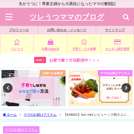
夫がうつに！専業主婦から大黒柱になったママの奮闘記
ツレうつママのブログ
プロフィール
お問い合わせ・メッセージ
サイトマップ
ツレうつ
仕事の始め方
子育て・ラク家事
カンタン家計管理
お家で稼ぐ方法配信中！＞＞
click！
主婦のお金稼ぎ
ママのお助けアイテム
ホーム
ママのお助けアイテム
【KABAG】box mini レビュー｜小柄さんにも
ピッタリ！時短リュックで探し物をなくそう
ママのお助けアイテム