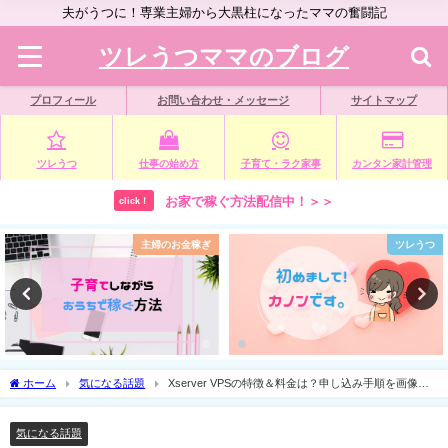
夫がうつに！専業主婦から大黒柱になったママの奮闘記
ツレうつママのブログ
プロフィール
お問い合わせ・メッセージ
サイトマップ
ツレうつ
仕事の始め方
子育て・ラク家事
カンタン家計管理
お家で稼ぐ方法配信中！＞＞
click！
主婦のお金稼ぎ
ツレうつ
ホーム
気になる話題
Xserver VPSの特徴＆料金は？申し込み手順を画像付
きでわかりやすく解説！
気になる話題