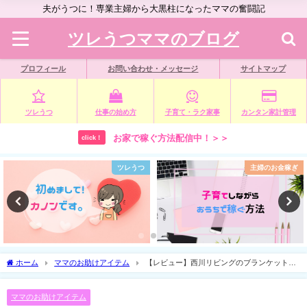
夫がうつに！専業主婦から大黒柱になったママの奮闘記
ツレうつママのブログ
プロフィール
お問い合わせ・メッセージ
サイトマップ
ツレうつ
仕事の始め方
子育て・ラク家事
カンタン家計管理
お家で稼ぐ方法配信中！＞＞
click！
ツレうつ
主婦のお金稼ぎ
ホーム
ママのお助けアイテム
【レビュー】西川リビングのブランケット
「やわらかケット」を使ってみた
ママのお助けアイテム